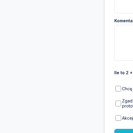
Komentar
Ile to 2 
Chcę 
Zgadz
proto
Akce