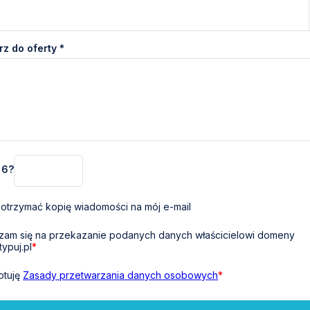
z do oferty *
+ 6?
otrzymać kopię wiadomości na mój e-mail
am się na przekazanie podanych danych właścicielowi domeny
typuj.pl
*
ptuję
Zasady przetwarzania danych osobowych
*